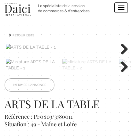
Le spécialiste de la cession
Toggle
de commerces & d'entreprises
navigatio
RETOUR LISTE
Next
Next
IMPRIMER L'ANNONCE
ARTS DE LA TABLE
Référence : PF0S03/3780011
Situation : 49 - Maine et Loire