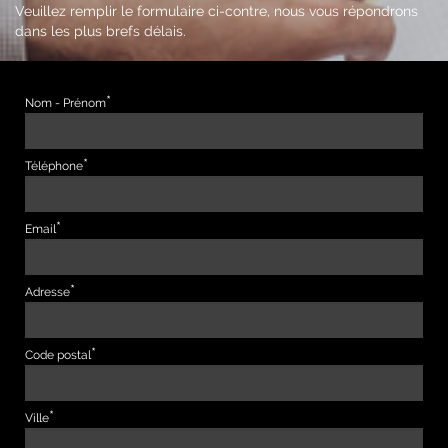
Veuillez remplir le formulaire ci-contre, nous vous répondrons
dans les plus brefs délais.
Nom - Prénom
Téléphone
Email
Adresse
Code postal
Ville