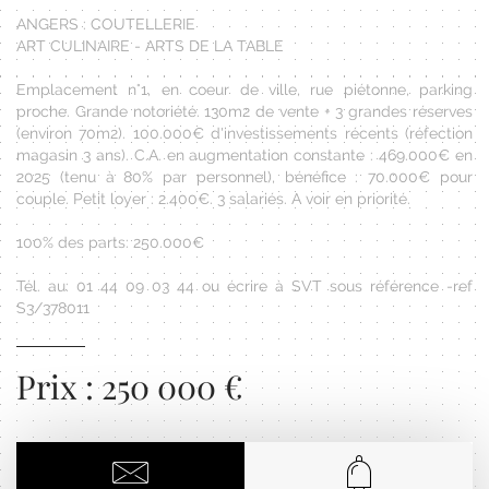
ANGERS : COUTELLERIE
ART CULINAIRE - ARTS DE LA TABLE
Emplacement n°1, en coeur de ville, rue piétonne, parking
proche. Grande notoriété. 130m2 de vente + 3 grandes réserves
(environ 70m2). 100.000€ d'investissements récents (réfection
magasin 3 ans). C.A. en augmentation constante : 469.000€ en
2025 (tenu à 80% par personnel), bénéfice : 70.000€ pour
couple. Petit loyer : 2.400€. 3 salariés. A voir en priorité.
100% des parts: 250.000€
Tél. au: 01 44 09 03 44 ou écrire à SVT sous référence -ref
S3/378011
Prix : 250 000 €