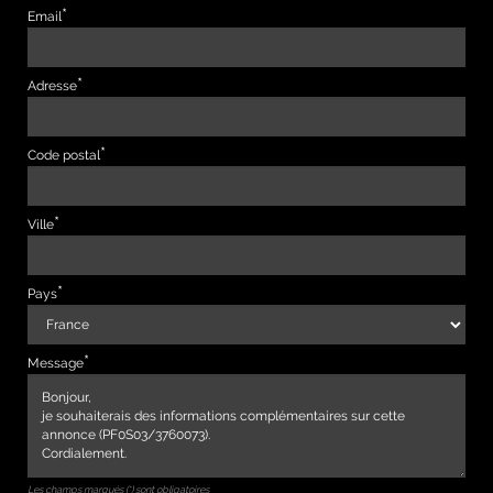
Email
Adresse
Code postal
Ville
Pays
Message
Les champs marqués (*) sont obligatoires