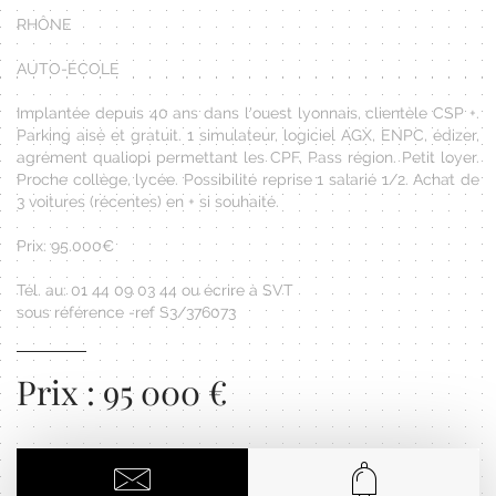
RHÔNE
AUTO-ÉCOLE
Implantée depuis 40 ans dans l'ouest lyonnais, clientèle CSP +.
Parking aisé et gratuit. 1 simulateur, logiciel AGX, ENPC, édizer,
agrément qualiopi permettant les CPF, Pass région. Petit loyer.
Proche collège, lycée. Possibilité reprise 1 salarié 1/2. Achat de
3 voitures (récentes) en + si souhaité.
Prix: 95.000€
Tél. au: 01 44 09 03 44 ou écrire à SVT
sous référence -ref S3/376073
Prix : 95 000 €