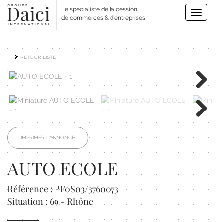
Le spécialiste de la cession
Toggle
de commerces & d'entreprises
navigatio
RETOUR LISTE
Next
Next
IMPRIMER L'ANNONCE
AUTO ECOLE
Référence : PF0S03/3760073
Situation : 69 - Rhône