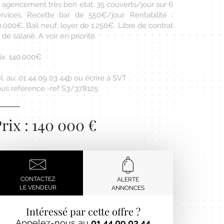
t agencement très bon état. 35 couverts/jour sur 6
ervices. Recette bar de 550€/jour. Rentabilité :
.000€. Bail neuf, loyer de 1.250€. Libre de contrat
 de salarié. A voir en priorité.
ix: 140.000€
l. au: 01 44 09 03 44þ ou écrire à SVT
ous référence -ref S3/378125
rix : 140 000 €
CONTACTEZ
ALERTE
LE VENDEUR
ANNONCES
Intéressé par cette offre ?
Appelez-nous au
01 44 09 03 44