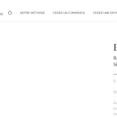
NOTRE MÉTHODE
CÉDER UN COMMERCE
CÉDER UNE ENT
es
R
Si
I
B
A
e
sa