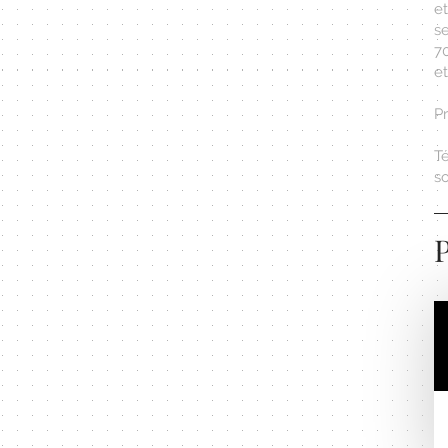
e
s
70
et
Pr
Té
s
P