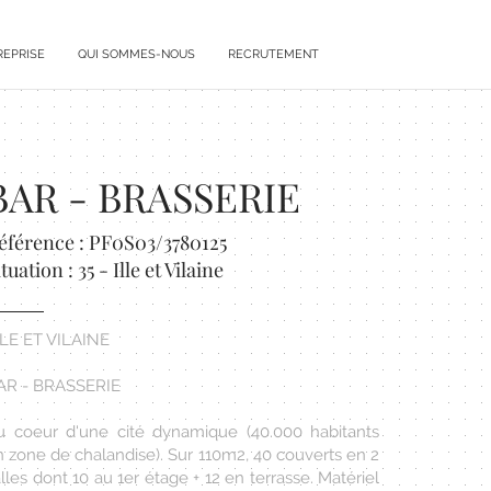
REPRISE
QUI SOMMES-NOUS
RECRUTEMENT
BAR - BRASSERIE
éférence : PF0S03/3780125
tuation : 35 - Ille et Vilaine
LLE ET VILAINE
AR - BRASSERIE
u coeur d'une cité dynamique (40.000 habitants
n zone de chalandise). Sur 110m2, 40 couverts en 2
lles dont 10 au 1er étage + 12 en terrasse. Matériel