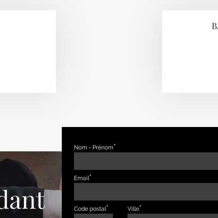
B
Nom - Prénom
Email
dant
Code postal
Ville