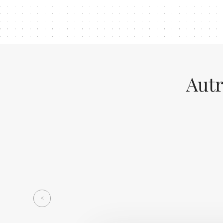
Autr
Previous
<