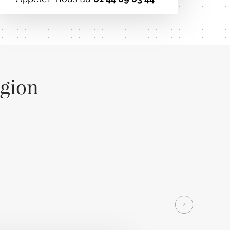
égion
Next
>