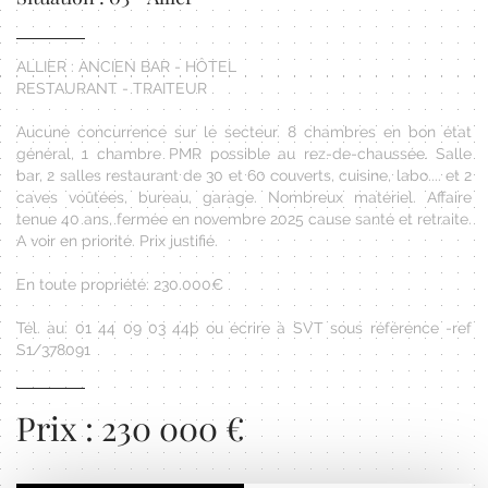
ALLIER : ANCIEN BAR - HÔTEL
RESTAURANT - TRAITEUR
Aucune concurrence sur le secteur. 8 chambres en bon état
général, 1 chambre PMR possible au rez-de-chaussée. Salle
bar, 2 salles restaurant de 30 et 60 couverts, cuisine, labo.... et 2
caves voûtées, bureau, garage. Nombreux matériel. Affaire
tenue 40 ans, fermée en novembre 2025 cause santé et retraite.
A voir en priorité. Prix justifié.
En toute propriété: 230.000€
Tél. au: 01 44 09 03 44þ ou écrire à SVT sous référence -ref
S1/378091
Prix : 230 000 €