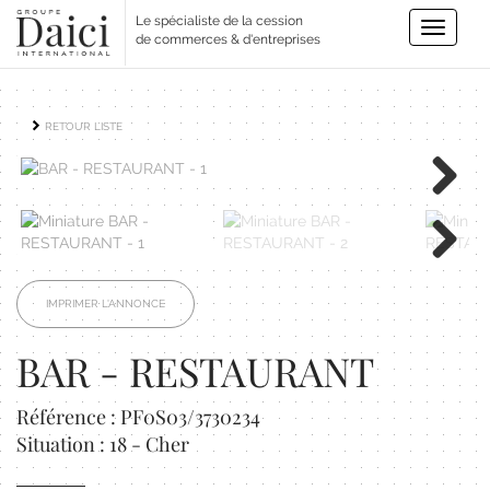
Le spécialiste de la cession
Toggle
de commerces & d'entreprises
navigatio
RETOUR LISTE
Next
Next
IMPRIMER L'ANNONCE
BAR - RESTAURANT
Référence : PF0S03/3730234
Situation : 18 - Cher