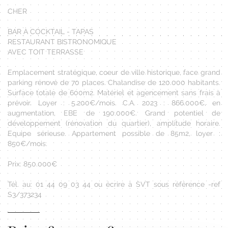
CHER
BAR À COCKTAIL - TAPAS
RESTAURANT BISTRONOMIQUE
AVEC TOIT TERRASSE
Emplacement stratégique, coeur de ville historique, face grand
parking rénové de 70 places. Chalandise de 120.000 habitants.
Surface totale de 600m2. Matériel et agencement sans frais à
prévoir. Loyer : 5.200€/mois. C.A. 2023 : 866.000€, en
augmentation, EBE de 190.000€. Grand potentiel de
développement (rénovation du quartier), amplitude horaire.
Equipe sérieuse. Appartement possible de 85m2, loyer :
850€/mois.
Prix: 850.000€
Tél. au: 01 44 09 03 44 ou écrire à SVT sous référence -ref
S3/373234