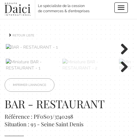
Le spécialiste de la cession
Toggle
de commerces & d'entreprises
navigatio
RETOUR LISTE
Next
Next
IMPRIMER L'ANNONCE
BAR - RESTAURANT
Référence : PF0S03/3740298
Situation : 93 - Seine Saint Denis