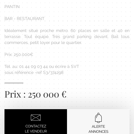
PANTIN
BAR - RESTAURANT
Idéalement situé proche métro. 60 places en salle et 40 en
terrasse. Tout équipé. Très grand parking devant. Bail tous
commerces, petit loyer pour le quartier.
Prix: 250.000€
Tél. au: 01 44 09 03 44 ou écrire à SVT
sous référence -ref S3/374298
Prix : 250 000 €
CONTACTEZ
ALERTE
LE VENDEUR
ANNONCES