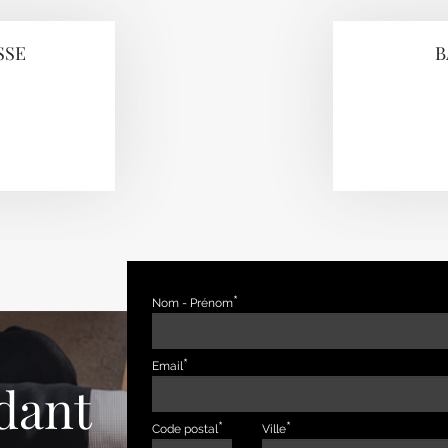
SSE
B
Nom - Prénom
Email
dant
Code postal
Ville