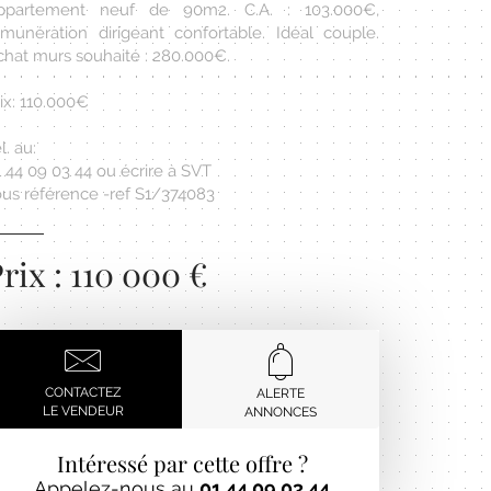
ppartement neuf de 90m2. C.A. : 103.000€,
émunération dirigeant confortable. Idéal couple.
chat murs souhaité : 280.000€.
ix: 110.000€
l. au:
 44 09 03 44 ou écrire à SVT
ous référence -ref S1/374083
rix : 110 000 €
CONTACTEZ
ALERTE
LE VENDEUR
ANNONCES
Intéressé par cette offre ?
Appelez-nous au
01 44 09 03 44