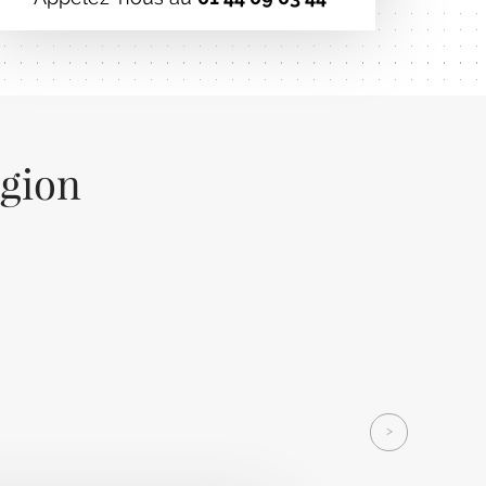
égion
Next
>