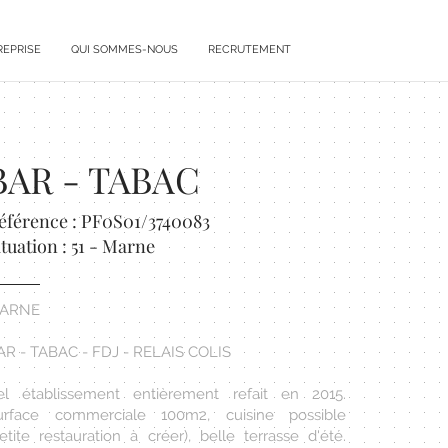
REPRISE
QUI SOMMES-NOUS
RECRUTEMENT
BAR - TABAC
éférence : PF0S01/3740083
ituation : 51 - Marne
ARNE
AR - TABAC - FDJ - RELAIS COLIS
el établissement entièrement refait en 2015.
urface commerciale 100m2, cuisine possible
etite restauration à créer), belle terrasse d'été.