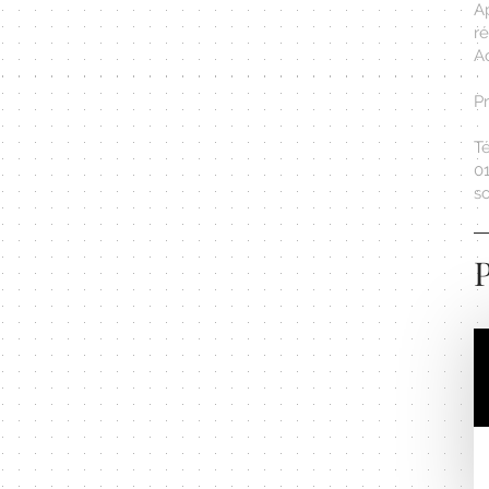
A
r
A
Pr
Té
01
s
P