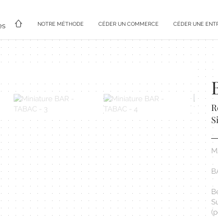
NOTRE MÉTHODE
CÉDER UN COMMERCE
CÉDER UNE ENT
es
R
S
M
B
B
S
(p