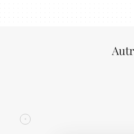
Autr
Previous
<