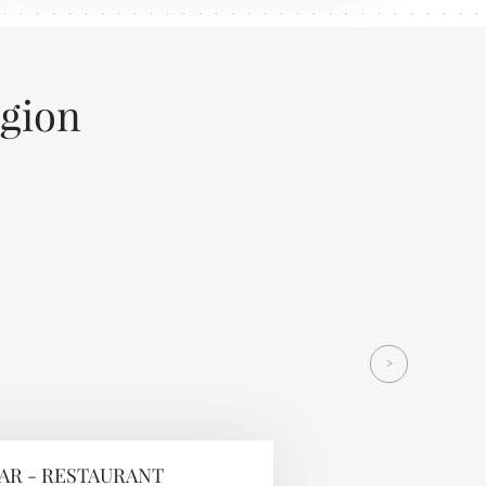
égion
Next
>
AR - RESTAURANT