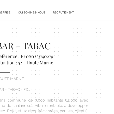
REPRISE
QUI SOMMES-NOUS
RECRUTEMENT
BAR - TABAC
éférence : PF0S02/3740279
ituation : 52 - Haute Marne
AUTE MARNE
AR - TABAC - FDJ
ans commune de 3.000 habitants (12.000 avec
one de chalandise). Affaire rentable, à développer
vec PMU et soirées (réclamées par les clients).