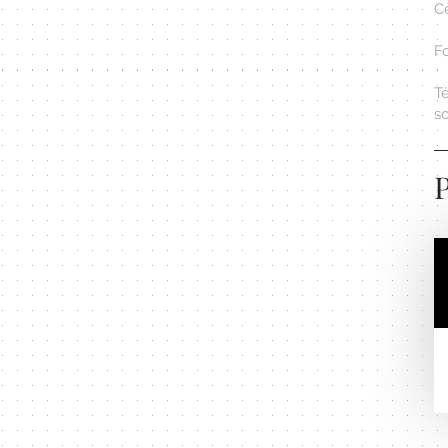
Cè
F
Té
s
P