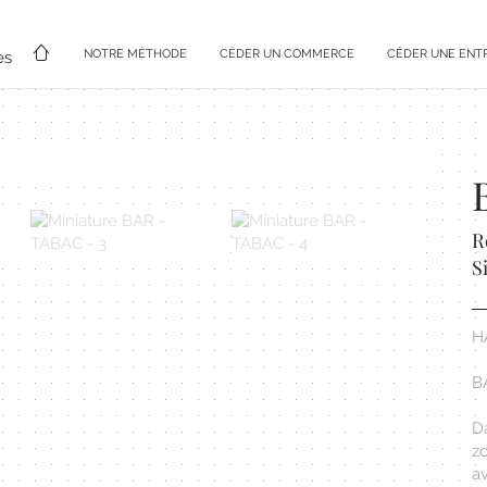
NOTRE MÉTHODE
CÉDER UN COMMERCE
CÉDER UNE ENT
es
R
S
H
B
D
z
a