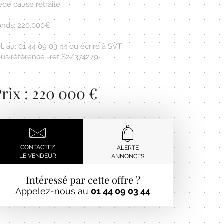
de cause retraite.
onds: 220.000€
l. au: 01 44 09 03 44 ou écrire à SVT
ous référence -ref S2/374279
rix : 220 000 €
CONTACTEZ
ALERTE
LE VENDEUR
ANNONCES
Intéressé par cette offre ?
Appelez-nous au
01 44 09 03 44