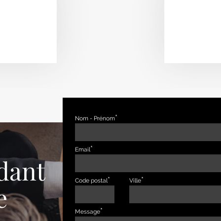
Nom - Prénom
Email
dant
Code postal
Ville
e
Message