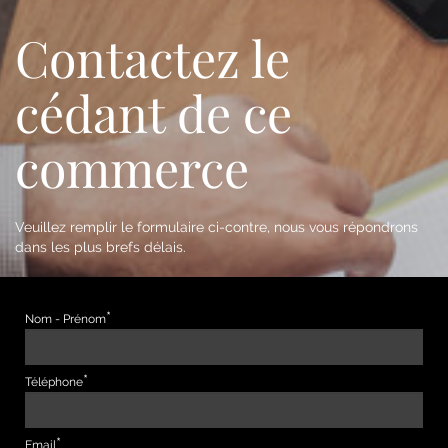
Contactez le
cédant de ce
commerce
Veuillez remplir le formulaire ci-contre, nous vous répondrons
dans les plus brefs délais.
Nom - Prénom
Téléphone
Email