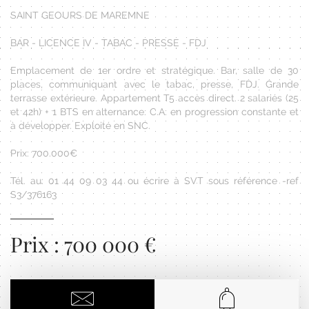
SAINT GEOURS DE MAREMNE
BAR - LICENCE IV - TABAC - PRESSE - FDJ
Emplacement de 1er ordre et stratégique. Bar, salle de 30
places, communiquant avec le tabac, presse, FDJ. Grande
terrasse extérieure. Appartement T5 accès direct. 2 salariés (25
et 42h) + 1 BTS en alternance. C.A. en progression constante et
à développer. Exploité en SNC.
Prix: 700.000€
Tél. au: 01 44 09 03 44 ou écrire à SVT sous référence -ref
S3/376163
Prix : 700 000 €