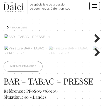
Le spécialiste de la cession
Toggle
de commerces & d'entreprises
navigatio
RETOUR LISTE
Next
Next
IMPRIMER L'ANNONCE
BAR - TABAC - PRESSE
Référence : PF0S03/3760163
Situation : 40 - Landes