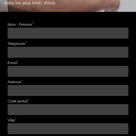
dans les plus brefs délais.
Nom - Prénom
Téléphone
Email
Adresse
Code postal
Ville