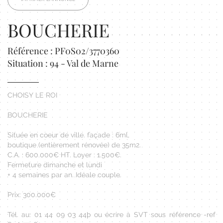
BOUCHERIE
Référence : PF0S02/3770360
Situation : 94 - Val de Marne
CHOISY LE ROI
BOUCHERIE
Située en coeur de ville. façade : 6ml,
boutique (entièrement rénovée) de 35m2.
C.A. : 600.000€ HT. Loyer : 1.500€.
Fermeture dimanche et lundi
+ 4 semaines par an. Idéale couple.
Prix: 300.000€
Tél. au: 01 44 09 03 44þ ou écrire à SVT sous référence -ref