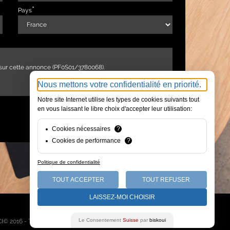
Pays
Nous mettons votre confidentialité en priorité.
Notre site Internet utilise les types de cookies suivants tout
en vous laissant le libre choix d'accepter leur utilisation:
ENVOYER
Cookies nécessaires
?
Cookies de performance
?
Politique de confidentialité
TOUT ACCEPTER
TOUT REFUSER
LAISSEZ-MOI CHOISIR
Qui sommes-nous
Le Consentement
Suisse
par
biskoui
I© 2016 - Tous droits réservés -
Mentions légales
-
Plan du site