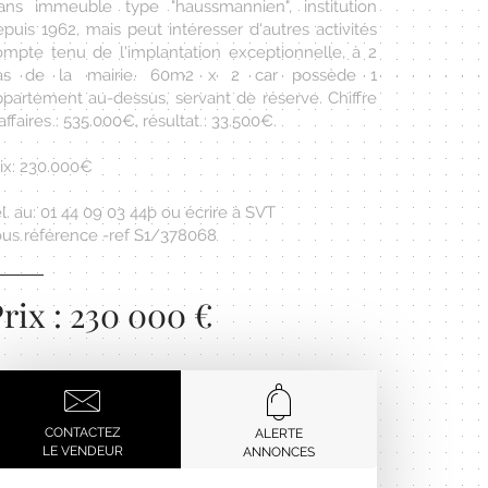
ans immeuble type "haussmannien", institution
puis 1962, mais peut intéresser d'autres activités
ompte tenu de l'implantation exceptionnelle, à 2
as de la mairie. 60m2 x 2 car possède 1
ppartement au-dessus, servant de réserve. Chiffre
affaires : 535.000€, résultat : 33.500€.
rix: 230.000€
l. au: 01 44 09 03 44þ ou écrire à SVT
ous référence -ref S1/378068
rix : 230 000 €
CONTACTEZ
ALERTE
LE VENDEUR
ANNONCES