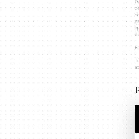
D
de
c
p
a
d'
P
Té
s
P