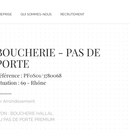
REPRISE
QUI SOMMES-NOUS
RECRUTEMENT
BOUCHERIE - PAS DE
PORTE
éférence : PF0S01/3780068
ituation : 69 - Rhône
er Arrondissement
YON : BOUCHERIE HALLAL
U PAS DE PORTE PREMIUM