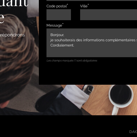
Code postal
Ville
e
Message
s répondrons
Les champs marqués (*) sont obligatoires
DAIC