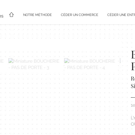
NOTRE MÉTHODE
CÉDER UN COMMERCE
CÉDER UNE ENT
es
R
S
1
L
O