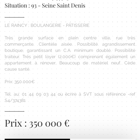
Situation : 93 - Seine Saint Denis
LE RAINCY : BOULANGERIE - PÂTISSERIE
Très grande surface en plein centre ville, rue très
commerçante. Clientèle aisée. Possibilité agrandissement
boutique, garantissant un C.A. minimum doublé. Possibilité
traiteur. Très petit loyer (2.000€) comprenant également un
appartement à rénover. Beaucoup de matériel neuf. Cède
cause santé.
Prix: 350.000€
Tél. au: 01 44 09 03 44 ou écrire à SVT sous référence -ref
S4/374381
Prix : 350 000 €