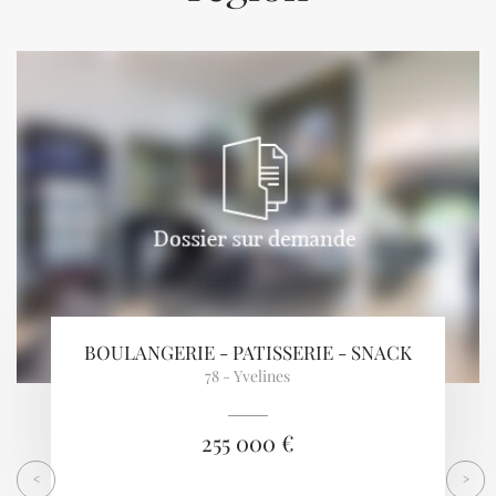
Previous
Next
BOULANGERIE - PATISSERIE - SNACK
78 - Yvelines
255 000 €
<
>