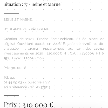
Situation : 77 - Seine et Marne
SEINE ET MARNE
BOULANGERIE - PÂTISSERIE
Création de 2020. Proche Fontainebleau. Située place de
l'église. Ouverture écoles en 2026. Façade de 15ml, rez-de-
chaussée : 115m2. Appartement au 1er de 115m2.
Investissements en 2020 : 220.000€ HT. C.A. : 413.000€ HT (+
15%). Loyer : 1.200€/mois.
Prix: 310.000€
Tél. au:
01 44 09 03 44 ou écrire à SVT
sous référence -ref S2/375113
Prix : 310 000 €