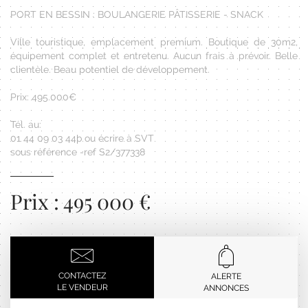
PORT EN BESSIN : BOULANGERIE PÂTISSERIE - SNACK
Ville touristique, emplacement premium. Boutique de 30m2,
équipement complet et entretenu. Aucun frais à prévoir. Belle
clientèle. Beau potentiel de développement.
Prix: 495.000€
Tél. au:
01 44 09 03 44þ ou écrire à SVT
sous référence -ref S2/377338
Prix : 495 000 €
CONTACTEZ
ALERTE
LE VENDEUR
ANNONCES