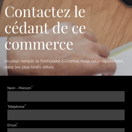
Contactez le
cédant de ce
commerce
Veuillez remplir le formulaire ci-contre, nous vous répondrons
dans les plus brefs délais.
Nom - Prénom
Téléphone
Email