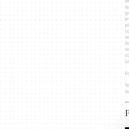
Be
q
g
i
p
c
s
(
re
c
ca
F
T
r
P