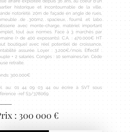
lle affaire exploitée depuis 36 ans, au coeur d'un
uartier historique et incontournable de la ville,
rande notoriété. 20m de façade en angle de rues,
mmeuble de 300m2, spacieux, fournil et labo
âtisserie avec monte-charge, matériel important
omplet, tout aux normes. Face à 3 marchés par
emaine (+ de 400 exposants). C.A. : 470.000€ HT
tout boutique) avec réel potentiel de croissance,
ntabilité assurée. Loyer : 3.200€/mois. Effectif :
ouple + 2 salariés. Congés : 10 semaines/an. Cède
use retraite.
onds: 300.000€
él. au: 01 44 09 03 44 ou écrire à SVT sous
éférence -ref S3/378069
rix : 300 000 €