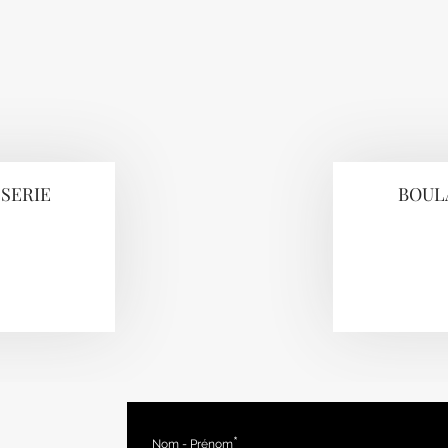
SSERIE
BOULA
Nom - Prénom