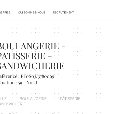
REPRISE
QUI SOMMES-NOUS
RECRUTEMENT
BOULANGERIE -
PATISSERIE -
SANDWICHERIE
éférence : PF0S03/3780069
ituation : 59 - Nord
ILLE : BOULANGERIE - PÂTISSERIE -
ANDWICHERIE