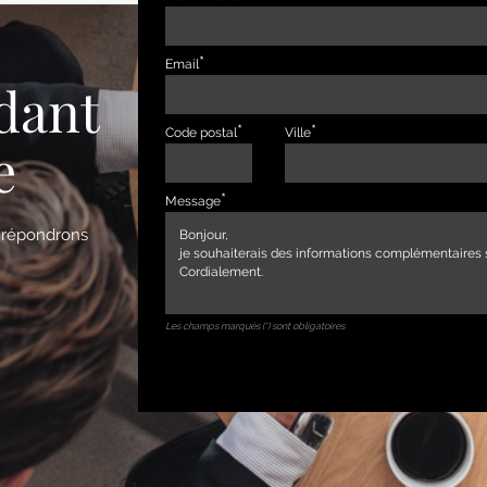
Email
dant
Code postal
Ville
e
Message
s répondrons
Les champs marqués (*) sont obligatoires