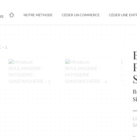
NOTRE MÉTHODE
CÉDER UN COMMERCE
CÉDER UNE ENT
es
R
S
L
S