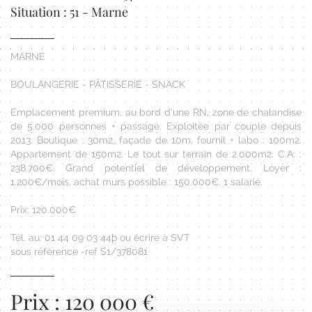
Situation : 51 - Marne
MARNE
BOULANGERIE - PÂTISSERIE - SNACK
Emplacement premium, au bord d'une RN, zone de chalandise
de 5.000 personnes + passage. Exploitée par couple depuis
2013. Boutique : 30m2, façade de 10m, fournil + labo : 100m2.
Appartement de 150m2. Le tout sur terrain de 2.000m2. C.A. :
238.700€. Grand potentiel de développement. Loyer :
1.200€/mois, achat murs possible : 150.000€. 1 salarié.
Prix: 120.000€
Tél. au: 01 44 09 03 44þ ou écrire à SVT
sous référence -ref S1/378081
Prix : 120 000 €