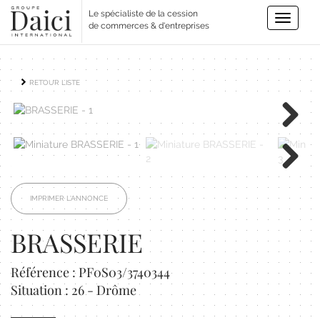
Le spécialiste de la cession
Toggle
de commerces & d'entreprises
navigatio
RETOUR LISTE
Next
Next
IMPRIMER L'ANNONCE
BRASSERIE
Référence : PF0S03/3740344
Situation : 26 - Drôme