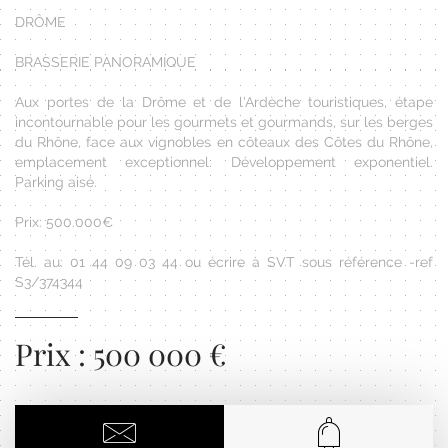
DRÔME
BRASSERIE PANORAMIQUE
Aux portes de la Drôme et de l'Ardèche touristiques, étape
incontournable pour les gourmets et gourmands, sur les berges
du Rhône, face aux vignobles en côteaux des Côtes du Rhône,
emplacement exceptionnel. Développement exponentiel.
Parking aisé.
Prix: 500.000€
Tél. au: 01 44 09 03 44 ou écrire à SVT sous référence -ref
S3/374344
Prix : 500 000 €