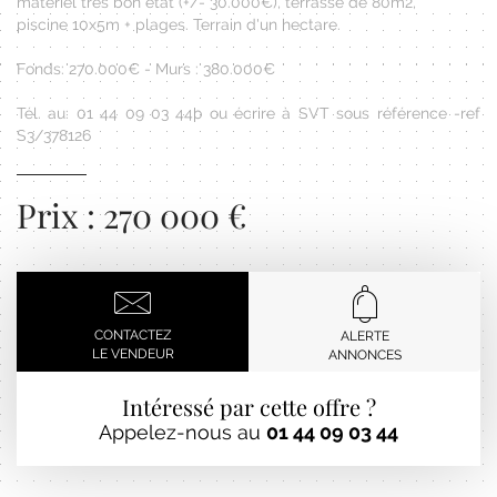
matériel très bon état (+/- 30.000€), terrasse de 80m2,
piscine 10x5m + plages. Terrain d'un hectare.
Fonds: 270.000€ - Murs : 380.000€
Tél. au: 01 44 09 03 44þ ou écrire à SVT sous référence -ref
S3/378126
Prix : 270 000 €
CONTACTEZ
ALERTE
LE VENDEUR
ANNONCES
Intéressé par cette offre ?
Appelez-nous au
01 44 09 03 44