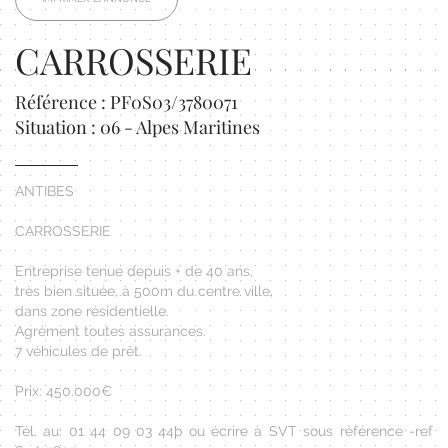
CARROSSERIE
Référence : PF0S03/3780071
Situation : 06 - Alpes Maritines
ANTIBES
CARROSSERIE
Entreprise tenue depuis + de 40 ans,
très bien située, à 500m du centre ville,
dans zone résidentielle.
Agrément toutes assurances.
7 véhicules de prêt.
Prix: 450.000€
Tél. au: 01 44 09 03 44þ ou écrire à SVT sous référence -ref