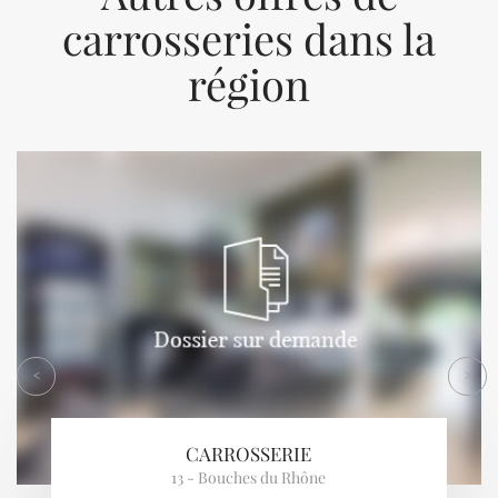
carrosseries dans la
région
Previous
Next
<
>
CARROSSERIE
13 - Bouches du Rhône