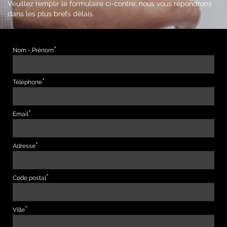
Veuillez remplir le formulaire ci-contre, nous vous répondrons
dans les plus brefs délais.
Nom - Prénom
Téléphone
Email
Adresse
Code postal
Ville