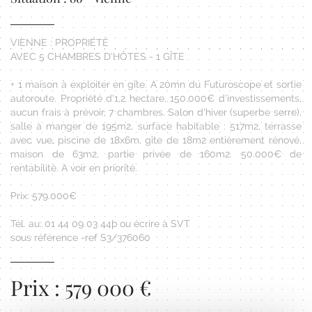
VIENNE : PROPRIÉTÉ
AVEC 5 CHAMBRES D'HÔTES - 1 GÎTE
+ 1 maison à exploiter en gîte. A 20mn du Futuroscope et sortie
autoroute. Propriété d'1,2 hectare, 150.000€ d'investissements,
aucun frais à prévoir, 7 chambres. Salon d'hiver (superbe serre),
salle à manger de 195m2, surface habitable : 517m2, terrasse
avec vue, piscine de 18x6m, gîte de 18m2 entièrement rénové,
maison de 63m2, partie privée de 160m2. 50.000€ de
rentabilité. A voir en priorité.
Prix: 579.000€
Tél. au: 01 44 09 03 44þ ou écrire à SVT
sous référence -ref S3/376060
Prix : 579 000 €