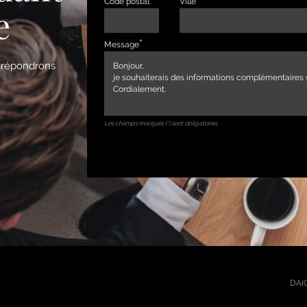
Code postal
Ville
e
Message
s répondrons
Les champs marqués (*) sont obligatoires
DAIC