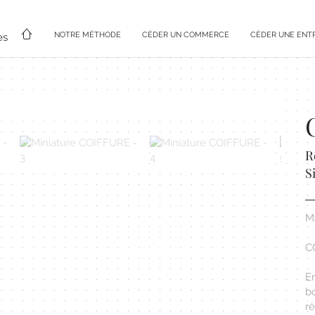
NOTRE MÉTHODE
CÉDER UN COMMERCE
CÉDER UNE ENT
es
R
S
M
C
E
bo
r