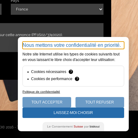
Pays
Nous mettons votre confidentialité en priorité.
Notre site Internet utilise les types de cookies suivants tout
en vous laissant le libre choix d'accepter leur utilisation:
ENVOYER
Cookies nécessaires
?
Cookies de performance
?
Politique de confidentialité
TOUT ACCEPTER
TOUT REFUSER
LAISSEZ-MOI CHOISIR
Qui sommes-nous
Le Consentement
Suisse
par
biskoui
I© 2016 - Tous droits réservés -
Mentions légales
-
Plan du site