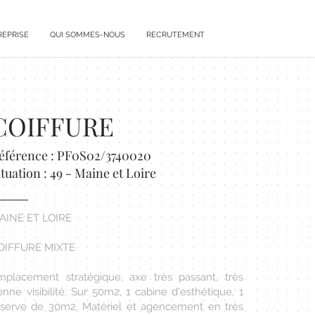
REPRISE
QUI SOMMES-NOUS
RECRUTEMENT
COIFFURE
éférence : PF0S02/3740020
ituation : 49 - Maine et Loire
AINE ET LOIRE
OIFFURE MIXTE
mplacement stratégique, axe très passant, très
nne visibilité. Sur 50m2, 1 cabine d'esthétique, 1
éserve de 30m2. Matériel et agencement en très