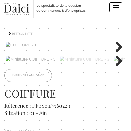
Le spécialiste de la cession
Toggle
de commerces & d'entreprises
navigatio
RETOUR LISTE
Next
Next
IMPRIMER L'ANNONCE
COIFFURE
Référence : PF0S03/3760229
Situation : 01 - Ain