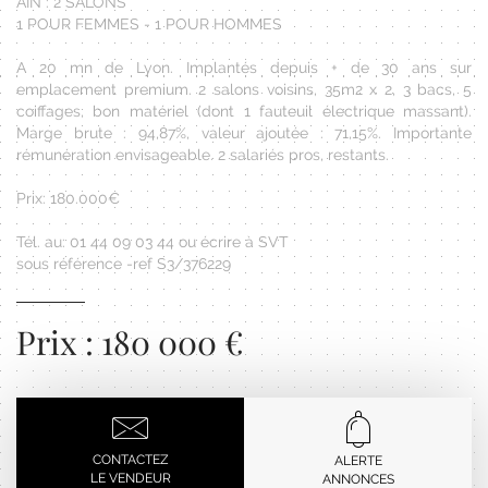
AIN : 2 SALONS
1 POUR FEMMES - 1 POUR HOMMES
A 20 mn de Lyon. Implantés depuis + de 30 ans sur
emplacement premium. 2 salons voisins, 35m2 x 2, 3 bacs, 5
coiffages, bon matériel (dont 1 fauteuil électrique massant).
Marge brute : 94,87%, valeur ajoutée : 71,15%. Importante
rémunération envisageable. 2 salariés pros, restants.
Prix: 180.000€
Tél. au: 01 44 09 03 44 ou écrire à SVT
sous référence -ref S3/376229
Prix : 180 000 €
CONTACTEZ
ALERTE
LE VENDEUR
ANNONCES