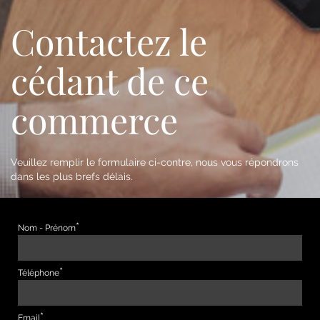
Contactez le
cédant de ce
commerce
Veuillez remplir le formulaire ci-contre, nous vous répondrons
dans les plus brefs délais.
Nom - Prénom
Téléphone
Email