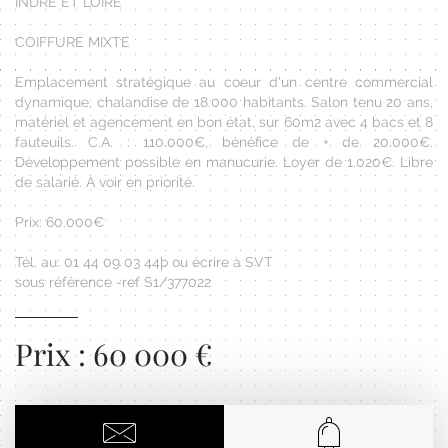
INDRE ET LOIRE
COIFFURE MIXTE
Emplacement stratégique au coeur d'un centre commercial
dynamique, chalandise de 18.000 habitants. Salon tenu 20 ans,
matériel et agencement en bon état, sur 60m2 avec 4 bacs et 8
fauteuils. C.A. : 110.000€, bénéfice de + de 20.000€.
Développement possible en manucurie. Loyer de 1.020€. Libre
de salarié. A voir en priorité.
Prix: 60.000€
Tél. au: 01 44 09 03 44þ ou écrire à SVT
sous référence -ref S1/377022
Prix : 60 000 €