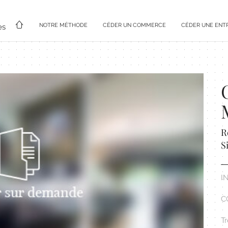
NOTRE MÉTHODE
CÉDER UN COMMERCE
CÉDER UNE ENT
es
R
S
I
C
Tr