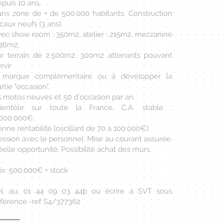
puis 10 ans,
ans zone de + de 500.000 habitants. Construction
caux neufs (3 ans)
vec show room : 350m2, atelier : 215m2, mezzanine
116m2,
ur terrain de 2.500m2. 300m2 attenants pouvant
rvir
 marque complémentaire ou à développer la
rtie "occasion".
5 motos neuves et 50 d'occasion par an.
lientèle sur toute la France. C.A. stable :
.000.000€,
nne rentabilité (oscillant de 70 à 100.000€).
ession avec le personnel. Mise au courant assurée.
elle opportunité. Possibilité achat des murs.
ix: 500.000€ + stock
él. au: 01 44 09 03 44þ ou écrire à SVT sous
éférence -ref S4/377362