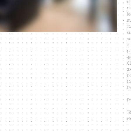
de
d
lo
a
: 
s
se
à
pa
4
C
2
bo
C
Ré
Pr
T
r