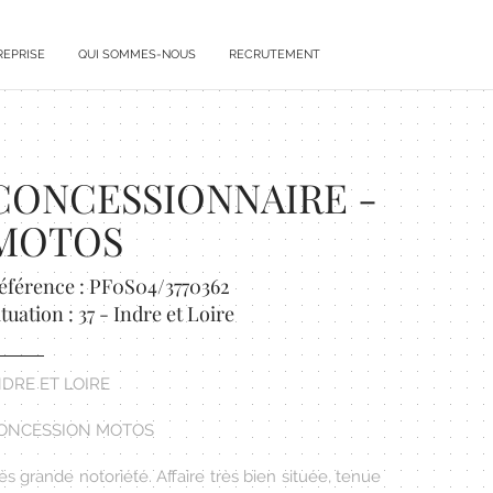
REPRISE
QUI SOMMES-NOUS
RECRUTEMENT
CONCESSIONNAIRE -
MOTOS
éférence : PF0S04/3770362
ituation : 37 - Indre et Loire
NDRE ET LOIRE
ONCESSION MOTOS
ès grande notoriété. Affaire très bien située, tenue