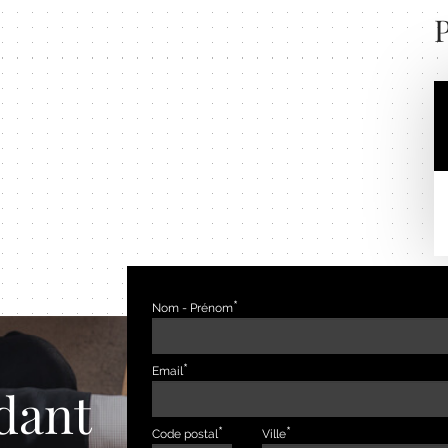
P
Nom - Prénom
Email
dant
Code postal
Ville