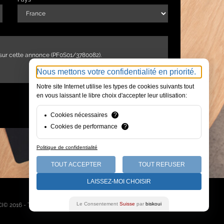
Nous mettons votre confidentialité en priorité.
Notre site Internet utilise les types de cookies suivants tout
en vous laissant le libre choix d'accepter leur utilisation:
ENVOYER
Cookies nécessaires
?
Cookies de performance
?
Politique de confidentialité
TOUT ACCEPTER
TOUT REFUSER
LAISSEZ-MOI CHOISIR
Qui sommes-nous
Le Consentement
Suisse
par
biskoui
I© 2016 - Tous droits réservés -
Mentions légales
-
Plan du site