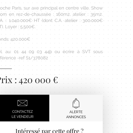
oche Paris, sur axe principal en centre ville. Show
oom en rez-de-chaussée : 160m2, atelier : 35m2.
.A. : 1.040.000€ HT (dont C.A. atelier : 300.000€
). Loyer : 5.500€.
onds: 420.000€
él. au: 01 44 09 03 44þ ou écrire à SVT sous
éférence -ref S1/378082
rix : 420 000 €
CONTACTEZ
ALERTE
LE VENDEUR
ANNONCES
Intéressé par cette offre ?