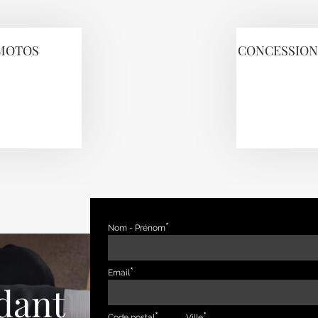
 MOTOS
CONCESSIONN
Nom - Prénom
Email
dant
Code postal
Ville