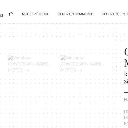
NOTRE MÉTHODE
CÉDER UN COMMERCE
CÉDER UNE ENT
es
R
S
H
C
M
E