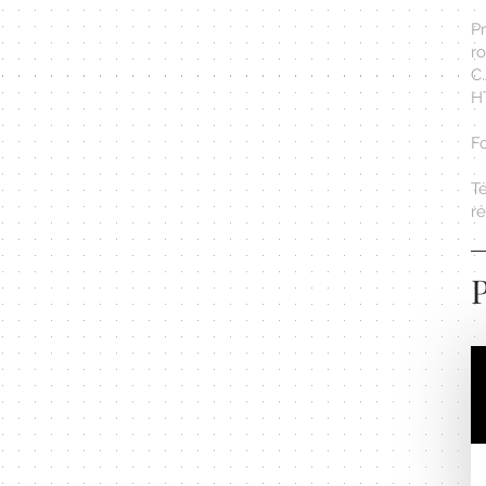
Pr
r
C
HT
F
T
r
P