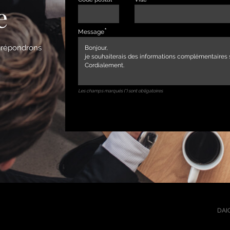
e
Message
s répondrons
Les champs marqués (*) sont obligatoires
DAIC