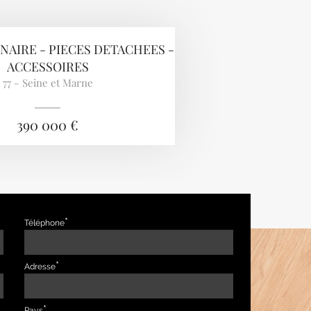
AIRE - PIECES DETACHEES -
ACCESSOIRES
77 - Seine et Marne
390 000 €
Téléphone
Adresse
Pays