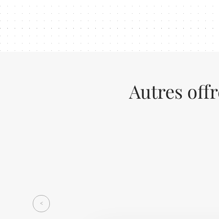
Autres off
Previous
<