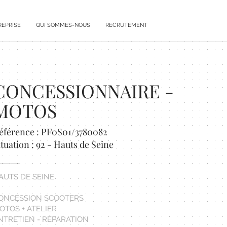
REPRISE
QUI SOMMES-NOUS
RECRUTEMENT
CONCESSIONNAIRE -
MOTOS
éférence : PF0S01/3780082
ituation : 92 - Hauts de Seine
AUTS DE SEINE
ONCESSION SCOOTERS
OTOS + ATELIER
NTRETIEN - RÉPARATION