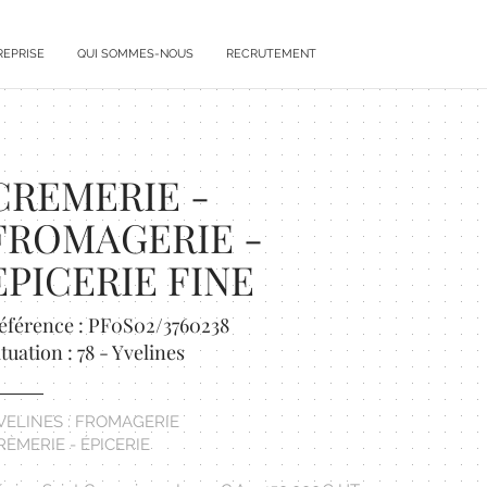
REPRISE
QUI SOMMES-NOUS
RECRUTEMENT
CREMERIE -
FROMAGERIE -
EPICERIE FINE
éférence : PF0S02/3760238
ituation : 78 - Yvelines
VELINES : FROMAGERIE
RÈMERIE - ÉPICERIE