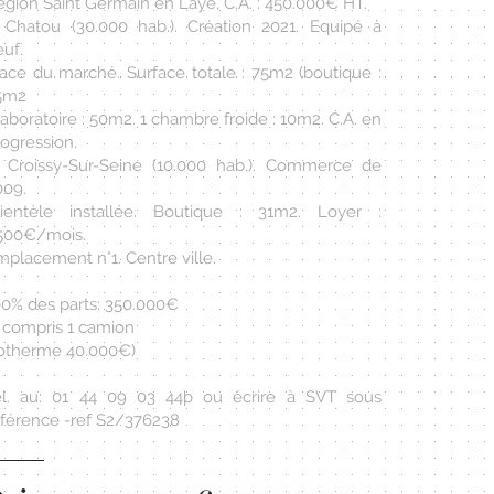
égion Saint Germain en Laye, C.A. : 450.000€ HT.
) Chatou (30.000 hab.). Création 2021. Equipé à
uf.
lace du marché. Surface totale : 75m2 (boutique :
5m2
laboratoire : 50m2. 1 chambre froide : 10m2. C.A. en
ogression.
) Croissy-Sur-Seine (10.000 hab.). Commerce de
009.
lientèle installée. Boutique : 31m2. Loyer :
.500€/mois.
placement n°1. Centre ville.
00% des parts: 350.000€
y compris 1 camion
sotherme 40.000€)
él. au: 01 44 09 03 44þ ou écrire à SVT sous
éférence -ref S2/376238