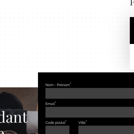
P
Nom - Prénom
Email
dant
Code postal
Ville
e