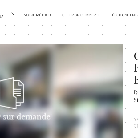
NOTRE MÉTHODE
CÉDER UN COMMERCE
CÉDER UNE ENT
es
R
S
Y
C