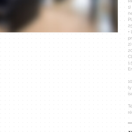
R
1
ne
P
2
+ 
pr
2
2
C
1
Em
1
(
i
T
r