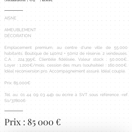
AISNE
AMEUBLEMENT
DÉCORATION
Emplacement premium, au centre d'une ville de 55.000
habitants. Boutique de 140m2 + 50m2 de réserve. 2 vendeuses.
C.A. : 224.395€. Clientèle fidélisée. Valeur stock : 50.000€.
Loyer : 1.200€/mois, cession des murs (souhaitée) : 160.000€.
Idéal reconversion pro. Accompagnement assuré. Idéal couple.
Prix: 85.000€
Tél. au: 01 44 09 03 44þ ou écrire à SVT sous référence -ref
S1/378006
Prix : 85 000 €