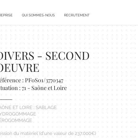
REPRISE
QUI SOMMES-NOUS
RECRUTEMENT
DIVERS - SECOND
OEUVRE
éférence : PF0S01/3770347
ituation : 71 - Saône et Loire
AÔNE ET LOIRE : SABLAGE
YDROGOMMAGE
ÉROGOMMAGE
ession du matériel (d'une valeur de 237.000€)