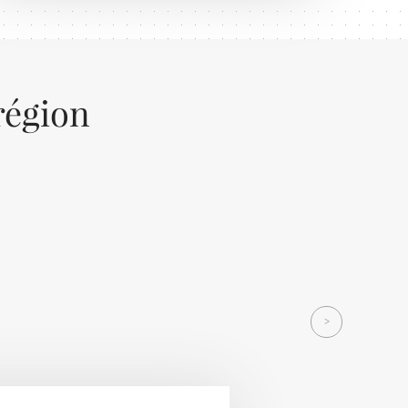
région
Next
>