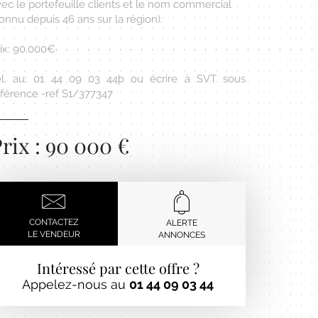
ec le portefeuille clients et le nom commercial
onnu depuis 46 ans sur la région).
rix: 90.000€
él. au: 01 44 09 03 44þ ou écrire à SVT sous
éférence -ref S1/377347
rix : 90 000 €
CONTACTEZ
ALERTE
LE VENDEUR
ANNONCES
Intéressé par cette offre ?
Appelez-nous au
01 44 09 03 44