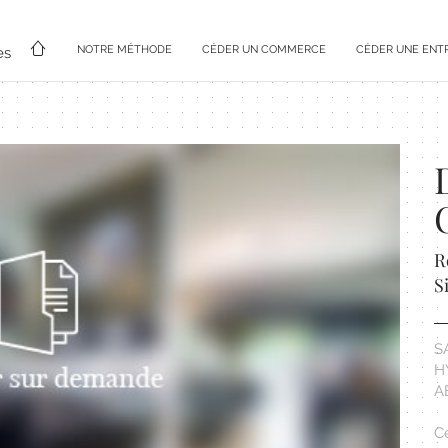
NOTRE MÉTHODE
CÉDER UN COMMERCE
CÉDER UNE ENT
es
R
S
S
H
A
C