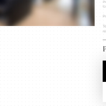
av
(c
P
T
r
P