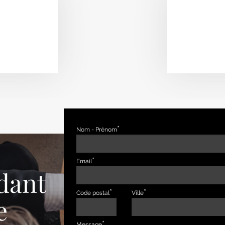
Nom - Prénom
Email
dant
Code postal
Ville
e
Message