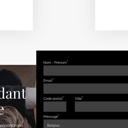
Nom - Prénom
Email
dant
Code postal
Ville
e
Message
s répondrons