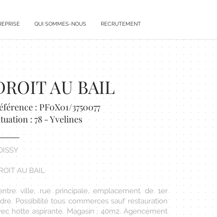
REPRISE
QUI SOMMES-NOUS
RECRUTEMENT
DROIT AU BAIL
éférence : PF0X01/3750077
ituation : 78 - Yvelines
OISSY
ROIT AU BAIL
entre ville, rue principale, emplacement de 1er
rdre. Possibilité tous commerces sauf restauration
vec hotte aspirante. Magasin : 40m2. Agencement