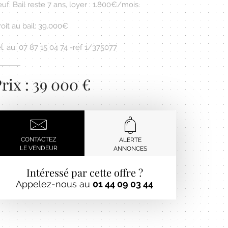
uf. Bail reste 7 ans, loyer : 1.800€/mois.
oit au bail: 39.000€
l. au: 07 87 15 04 74 -ref 1/375077
rix : 39 000 €
CONTACTEZ
ALERTE
LE VENDEUR
ANNONCES
Intéressé par cette offre ?
Appelez-nous au
01 44 09 03 44