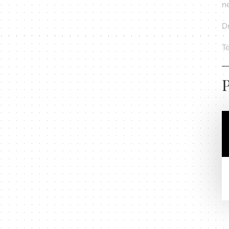
ne
Dr
Té
P