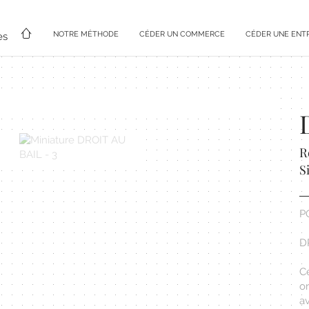
NOTRE MÉTHODE
CÉDER UN COMMERCE
CÉDER UNE ENT
es
R
S
P
D
C
o
a