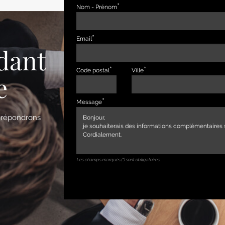
Nom - Prénom
Email
dant
Code postal
Ville
e
Message
s répondrons
Les champs marqués (*) sont obligatoires