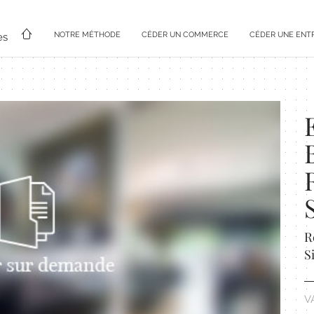
NOTRE MÉTHODE
CÉDER UN COMMERCE
CÉDER UNE ENT
es
R
S
V