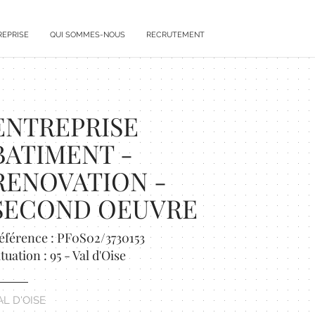
REPRISE
QUI SOMMES-NOUS
RECRUTEMENT
ENTREPRISE
BATIMENT -
RENOVATION -
SECOND OEUVRE
éférence : PF0S02/3730153
ituation : 95 - Val d'Oise
AL D'OISE