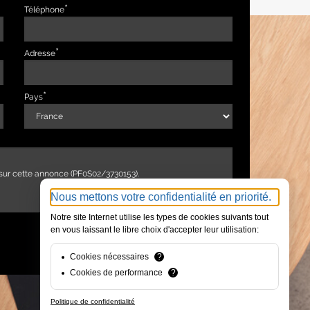
Téléphone
Adresse
Pays
Nous mettons votre confidentialité en priorité.
Notre site Internet utilise les types de cookies suivants tout
en vous laissant le libre choix d'accepter leur utilisation:
ENVOYER
Cookies nécessaires
?
Cookies de performance
?
Politique de confidentialité