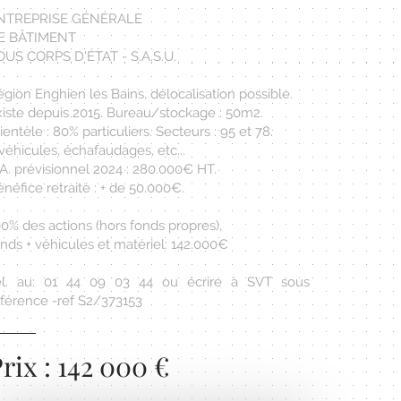
NTREPRISE GÉNÉRALE
E BÂTIMENT
OUS CORPS D'ÉTAT - S.A.S.U.
gion Enghien les Bains, délocalisation possible.
xiste depuis 2015. Bureau/stockage : 50m2.
ientèle : 80% particuliers. Secteurs : 95 et 78.
véhicules, échafaudages, etc...
A. prévisionnel 2024 : 280.000€ HT.
néfice retraité : + de 50.000€.
0% des actions (hors fonds propres),
nds + véhicules et matériel: 142.000€
él. au: 01 44 09 03 44 ou écrire à SVT sous
éférence -ref S2/373153
rix : 142 000 €