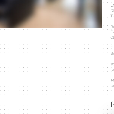
E
D
T
Ré
E
Cl
2 
C.
Bé
10
fo
T
r
P