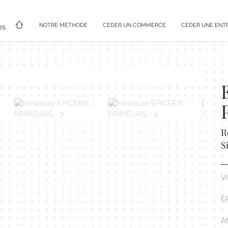
NOTRE MÉTHODE
CÉDER UN COMMERCE
CÉDER UNE ENT
es
R
S
V
É
A