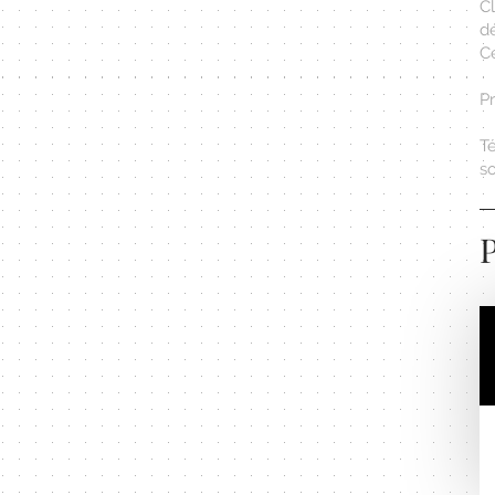
C
d
Ce
Pr
Té
s
P