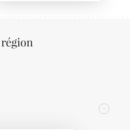
 région
Next
>