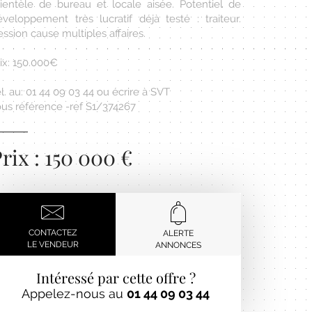
lientèle de bureau et locale aisée. Potentiel de
éveloppement très lucratif déjà testé : traiteur.
ssion cause multiples affaires.
ix: 150.000€
l. au: 01 44 09 03 44 ou écrire à SVT
ous référence -ref S1/374267
rix : 150 000 €
CONTACTEZ
ALERTE
LE VENDEUR
ANNONCES
Intéressé par cette offre ?
Appelez-nous au
01 44 09 03 44