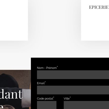
EPICERIE
Nom - Prénom
Email
dant
Code postal
Ville
e