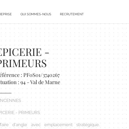
REPRISE
QUI SOMMES-NOUS
RECRUTEMENT
EPICERIE -
PRIMEURS
éférence : PF0S01/3740267
ituation : 94 - Val de Marne
INCENNES
PICERIE - PRIMEURS
ffaire d'angle avec emplacement stratégique.