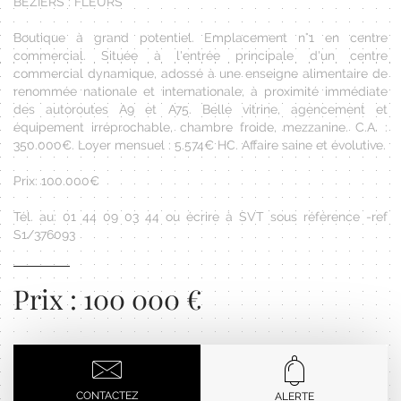
BÉZIERS : FLEURS
Boutique à grand potentiel. Emplacement n°1 en centre
commercial. Située à l'entrée principale d'un centre
commercial dynamique, adossé à une enseigne alimentaire de
renommée nationale et internationale, à proximité immédiate
des autoroutes A9 et A75. Belle vitrine, agencement et
équipement irréprochable, chambre froide, mezzanine. C.A. :
350.000€. Loyer mensuel : 5.574€ HC. Affaire saine et évolutive.
Prix: 100.000€
Tél. au: 01 44 09 03 44 ou écrire à SVT sous référence -ref
S1/376093
Prix : 100 000 €
CONTACTEZ
ALERTE