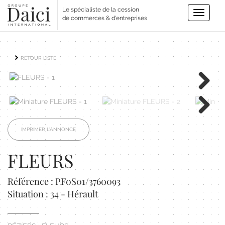
Le spécialiste de la cession
Toggle
de commerces & d'entreprises
navigatio
RETOUR LISTE
Next
Next
IMPRIMER L'ANNONCE
FLEURS
Référence : PF0S01/3760093
Situation : 34 - Hérault