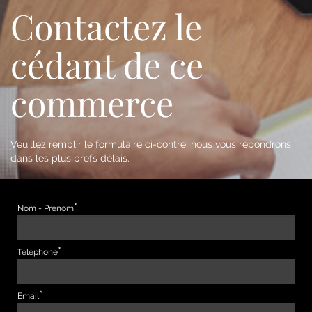
Contactez le
cédant de ce
commerce
Veuillez remplir le formulaire ci-contre, nous vous répondrons
dans les plus brefs délais.
Nom - Prénom
Téléphone
Email