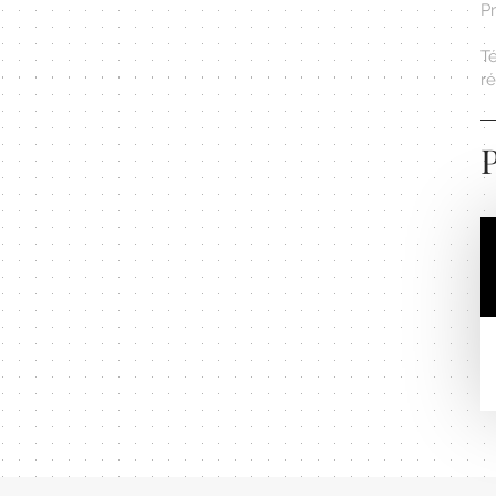
Pr
T
r
P