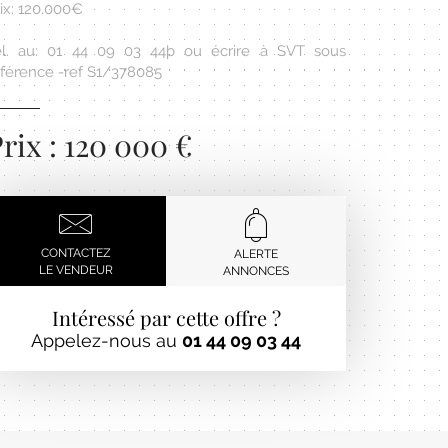
ix: 120.000€
él. au: 01 44 09 03 44þ ou écrire à SVT sous
éférence -ref S1/378085
rix : 120 000 €
CONTACTEZ
ALERTE
LE VENDEUR
ANNONCES
Intéressé par cette offre ?
Appelez-nous au
01 44 09 03 44