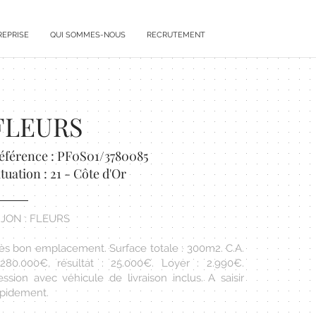
REPRISE
QUI SOMMES-NOUS
RECRUTEMENT
FLEURS
éférence : PF0S01/3780085
ituation : 21 - Côte d'Or
IJON : FLEURS
rès bon emplacement. Surface totale : 300m2. C.A.
 280.000€, résultat : 25.000€. Loyer : 2.990€.
ession avec véhicule de livraison inclus. A saisir
apidement.