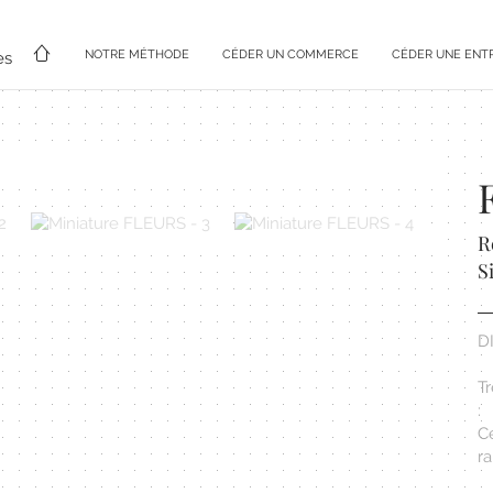
NOTRE MÉTHODE
CÉDER UN COMMERCE
CÉDER UNE ENT
es
R
S
D
T
:
C
r