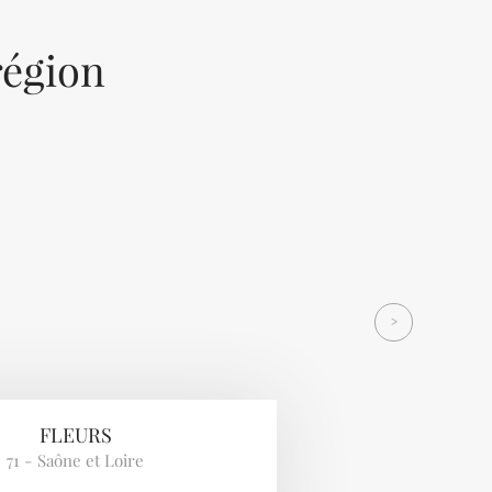
région
Next
>
FLEURS
71 - Saône et Loire