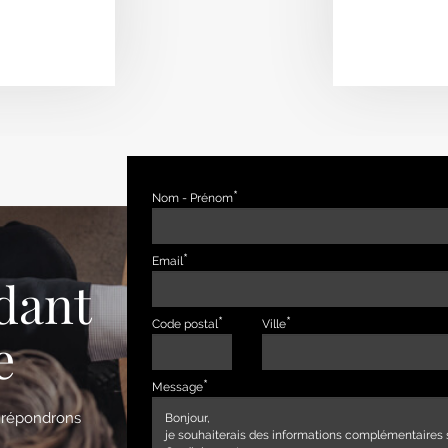
Nom - Prénom
Email
dant
Code postal
Ville
e
Message
s répondrons