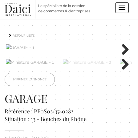
Le spécialiste de la cession
Toggle
de commerces & d'entreprises
navigatio
RETOUR LISTE
Next
Next
IMPRIMER L'ANNONCE
GARAGE
Référence : PF0S03/3740282
Situation : 13 - Bouches du Rhône