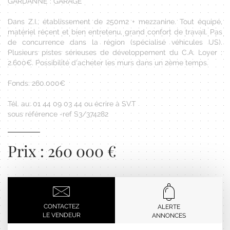
GARDANNE : GARAGE
Dans Z.I., établissement de 250m2 + mezzanine. Tout équipé,
matériel récent et bien entretenu, grand confort de travail. Pas
de concurrence dans la région (spécialisé véhicules US).
Plusieurs pistes sérieuses de développement du C.A. Loyer :
2.600€. Possibilité d'acheter les murs dans un 2ème temps.
Fonds: 260.000€
Tél. au: 01 44 09 03 44 ou écrire à SVT
sous référence -ref S3/374282
Prix : 260 000 €
CONTACTEZ
ALERTE
LE VENDEUR
ANNONCES