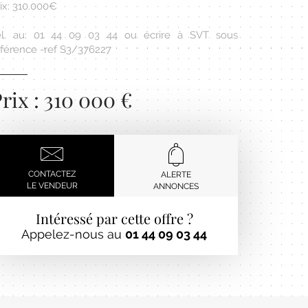
ix: 310.000€
él. au: 01 44 09 03 44 ou écrire à SVT sous
éférence -ref S3/376227
rix : 310 000 €
CONTACTEZ
ALERTE
LE VENDEUR
ANNONCES
Intéressé par cette offre ?
Appelez-nous au
01 44 09 03 44