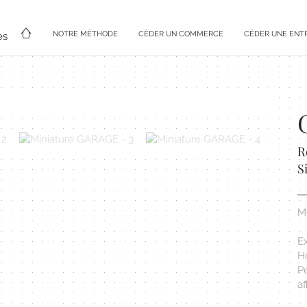
NOTRE MÉTHODE
CÉDER UN COMMERCE
CÉDER UNE ENT
es
R
S
M
E
Ho
Pe
af