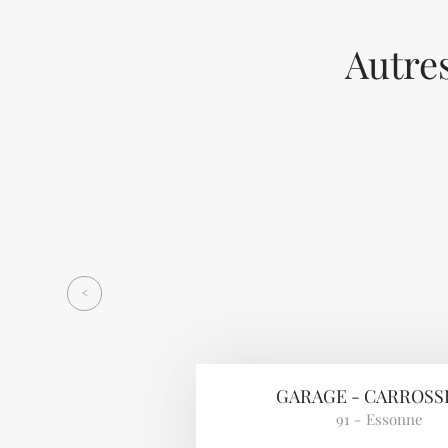
Autres
Previous
<
GARAGE - CARROSS
91 - Essonne