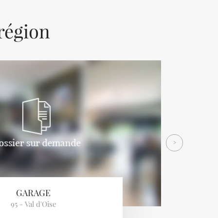
 région
Next
>
GARAGE
95 - Val d'Oise