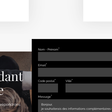
Nom - Prénom
Email
dant
Code postal
Ville
e
Message
s répondrons