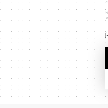
Pr
T
r
P