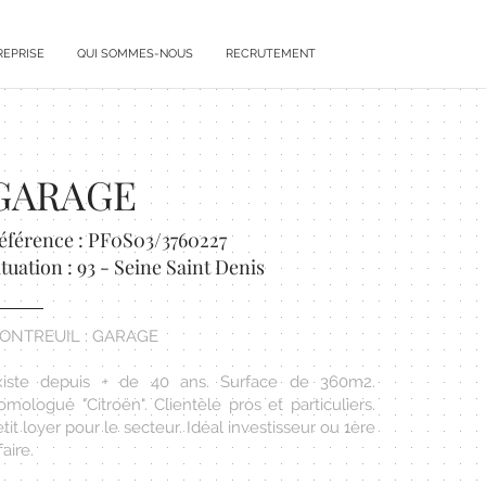
REPRISE
QUI SOMMES-NOUS
RECRUTEMENT
GARAGE
éférence : PF0S03/3760227
ituation : 93 - Seine Saint Denis
ONTREUIL : GARAGE
xiste depuis + de 40 ans. Surface de 360m2.
mologué "Citroën". Clientèle pros et particuliers.
tit loyer pour le secteur. Idéal investisseur ou 1ère
faire.