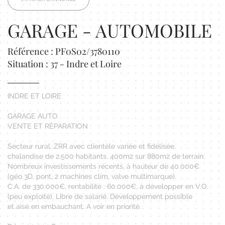
GARAGE - AUTOMOBILE
Référence : PF0S02/3780110
Situation : 37 - Indre et Loire
INDRE ET LOIRE
GARAGE AUTO
VENTE ET RÉPARATION
Secteur rural, ZRR avec clientèle variée et fidélisée,
chalandise de 2.500 habitants. 400m2 sur 880m2 de terrain.
Nombreux investissements récents, à hauteur de 40.000€
(géo 3D, pont, 2 machines clim, valve multimarque).
C.A. de 330.000€, rentabilité : 60.000€, à développer en V.O.
(peu exploité). Libre de salarié. Développement possible
et aisé en embauchant. A voir en priorité.