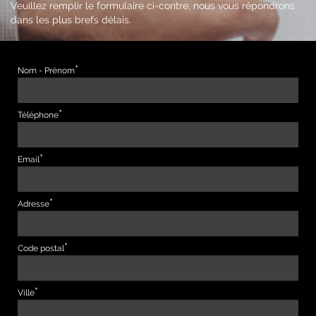
Veuillez remplir le formulaire ci-contre, nous vous répondrons
dans les plus brefs délais.
Nom - Prénom
Téléphone
Email
Adresse
Code postal
Ville