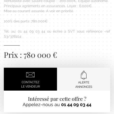
Rentabilité avec salaire couple : : 200.000€. Equipe autonome.
Principaux agréments en assurances. Loyer : 6.000€.
Mise au courant assurée. A voir en priorité.
100% des parts: 780.000€
Tél. au: 01 44 09 03 44 ou écrire à SVT sous référence -ref
S3/378104
Prix : 780 000 €
CONTACTEZ
ALERTE
LE VENDEUR
ANNONCES
Intéressé par cette offre ?
Appelez-nous au
01 44 09 03 44