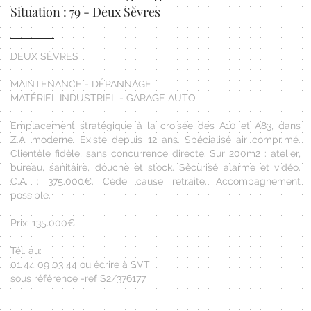
Situation : 79 - Deux Sèvres
DEUX SÈVRES
MAINTENANCE - DÉPANNAGE
MATÉRIEL INDUSTRIEL - GARAGE AUTO
Emplacement stratégique à la croisée des A10 et A83, dans
Z.A. moderne. Existe depuis 12 ans. Spécialisé air comprimé.
Clientèle fidèle, sans concurrence directe. Sur 200m2 : atelier,
bureau, sanitaire, douche et stock. Sécurisé alarme et vidéo.
C.A. : 375.000€. Cède cause retraite. Accompagnement
possible.
Prix: 135.000€
Tél. au:
01 44 09 03 44 ou écrire à SVT
sous référence -ref S2/376177