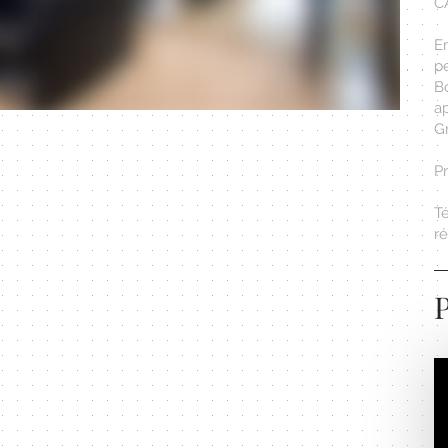
C
E
pe
Bo
ap
G
P
T
r
P