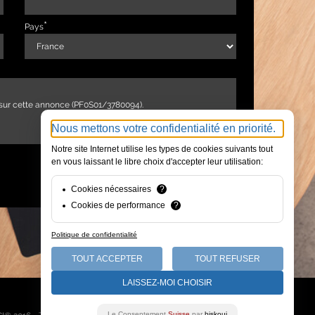
Pays
Nous mettons votre confidentialité en priorité.
Notre site Internet utilise les types de cookies suivants tout
en vous laissant le libre choix d'accepter leur utilisation:
ENVOYER
Cookies nécessaires
?
Cookies de performance
?
Politique de confidentialité
TOUT ACCEPTER
TOUT REFUSER
LAISSEZ-MOI CHOISIR
Qui sommes-nous
Le Consentement
Suisse
par
biskoui