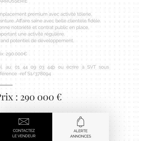
ARROSSERIE
mplacement premium avec activité tôlerie,
inture. Affaire saine avec belle clientèle fidèle.
nne notoriété et contrat public en place,
portant une activité régulière.
rand potentiel de développement.
rix: 290.000€
él. au: 01 44 09 03 44þ ou écrire à SVT sous
éférence -ref S1/378094
rix : 290 000 €
CONTACTEZ
ALERTE
LE VENDEUR
ANNONCES