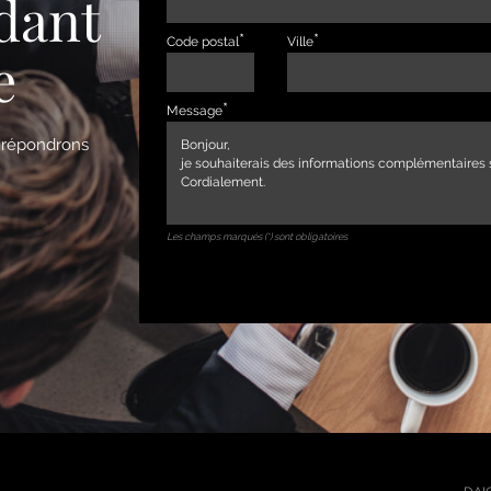
dant
Code postal
Ville
e
Message
s répondrons
Les champs marqués (*) sont obligatoires