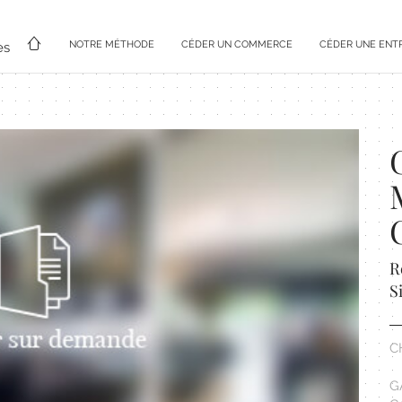
NOTRE MÉTHODE
CÉDER UN COMMERCE
CÉDER UNE ENT
es
R
S
C
G