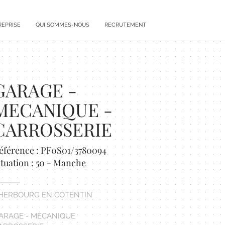
REPRISE
QUI SOMMES-NOUS
RECRUTEMENT
GARAGE -
MECANIQUE -
CARROSSERIE
éférence : PF0S01/3780094
ituation : 50 - Manche
HERBOURG EN COTENTIN
ARAGE - MÉCANIQUE