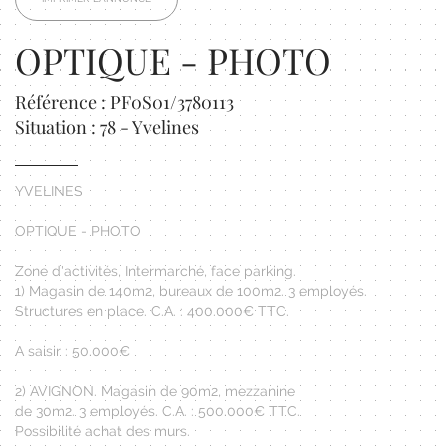
OPTIQUE - PHOTO
Référence : PF0S01/3780113
Situation : 78 - Yvelines
YVELINES
OPTIQUE - PHOTO
Zone d'activités, Intermarché, face parking.
1) Magasin de 140m2, bureaux de 100m2. 3 employés.
Structures en place. C.A. : 400.000€ TTC.
A saisir : 50.000€
2) AVIGNON. Magasin de 90m2, mezzanine
de 30m2. 3 employés. C.A. : 500.000€ TTC.
Possibilité achat des murs.