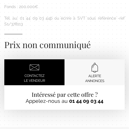
Fonds : 200.000€
Tél. au: 01 44 09 03 44þ ou écrire à SVT sous référence -ref
S1/378113
Prix non communiqué
CONTACTEZ
ALERTE
LE VENDEUR
ANNONCES
Intéressé par cette offre ?
Appelez-nous au
01 44 09 03 44