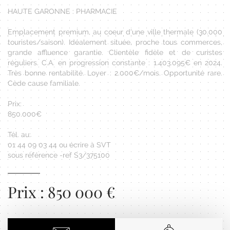
HAUTE GARONNE : PHARMACIE
Emplacement premium, au coeur d'une ville thermale (30.000
touristes/saison). Idéalement située, proche tous commerces,
grande affluence garantie. Clientèle fidèle et de curistes
réguliers. C.A. en progression constante : 1.403.095€ en 2024.
Très bonne rentabilité. Loyer : 2.000€/mois. Opportunité rare.
Cède cause familiale.
Prix:
850.000€
Tél. au:
01 44 09 03 44 ou écrire à SVT
sous référence -ref S3/375100
Prix : 850 000 €