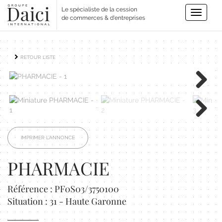
Le spécialiste de la cession
Toggle
de commerces & d'entreprises
navigatio
RETOUR LISTE
Next
Next
IMPRIMER L'ANNONCE
PHARMACIE
Référence : PF0S03/3750100
Situation : 31 - Haute Garonne