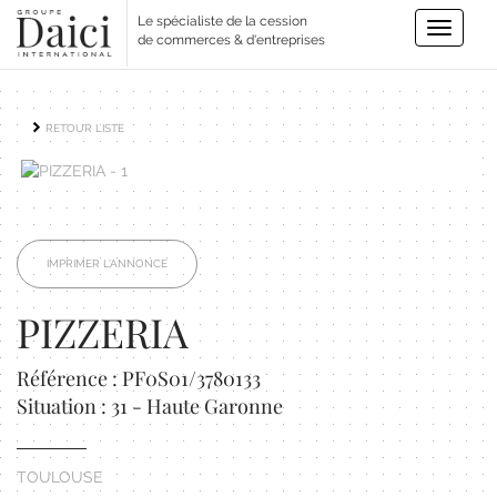
Le spécialiste de la cession
Toggle
de commerces & d'entreprises
navigatio
RETOUR LISTE
IMPRIMER L'ANNONCE
PIZZERIA
Référence : PF0S01/3780133
Situation : 31 - Haute Garonne
TOULOUSE