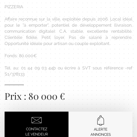
PIZZERIA
Affaire reconnue sur la ville, exploitée depuis 2006. Local idéal
pour le "à emporter", potentiel de développement (livraison,
communication digitale). C.A. stable, excellente rentabilité.
Clientèle fidèle. Petit loyer. Pas de salarié à reprendre.
Opportunité idéale pour artisan ou couple exploitant.
Fonds: 80.000€
Tél. au: 01 44 09 03 44þ ou écrire à SVT sous référence -ref
S1/378133
Prix : 80 000 €
CONTACTEZ
ALERTE
LE VENDEUR
ANNONCES