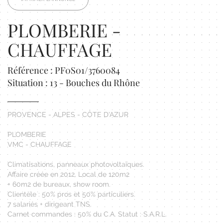
PLOMBERIE -
CHAUFFAGE
Référence : PF0S01/3760084
Situation : 13 - Bouches du Rhône
PROVENCE - ALPES - CÔTE D'AZUR
PLOMBERIE
VMC - CHAUFFAGE
Climatisations, panneaux photovoltaïques.
Affaire créée en 2012. Local de 120m2
+ 60m2 de bureaux, show room.
Clientèle : 50% pros et 50% particuliers.
7 salariés + dirigeant TNS.
Carnet commandes : 50% du C.A. Statut : S.A.R.L.