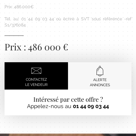
Prix: 486.000€
Tél. au: 01 44 09 03 44 ou écrire à SVT sous référence -ref
S1/376084
Prix : 486 000 €
CONTACTEZ
ALERTE
LE VENDEUR
ANNONCES
Intéressé par cette offre ?
Appelez-nous au
01 44 09 03 44