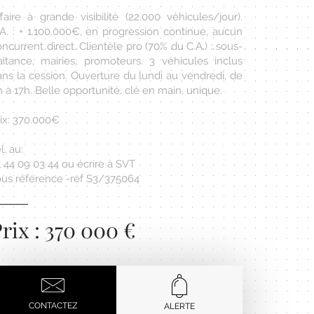
faire à grande visibilité (22.000 véhicules/jour).
.A. : + 1.100.000€, en progression continue, aucun
ncurrent direct. Clientèle pro (70% du C.A.) : sous-
raitance, mairies, promoteurs. 3 véhicules inclus
ans la cession. Ouverture du lundi au vendredi, de
 à 17h. Belle opportunité, clé en main, unique.
rix: 370.000€
l. au:
 44 09 03 44 ou écrire à SVT
ous référence -ref S3/375064
rix : 370 000 €
CONTACTEZ
ALERTE