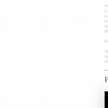
Af
C
co
t
d
9h
P
Té
01
s
P