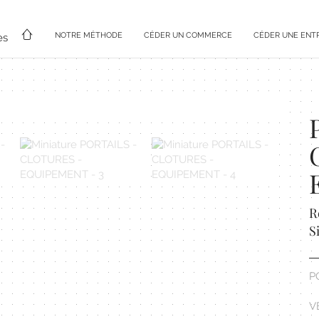
NOTRE MÉTHODE
CÉDER UN COMMERCE
CÉDER UNE ENT
es
R
S
P
V