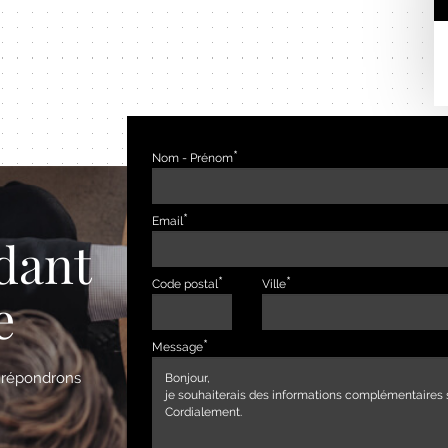
Nom - Prénom
Email
dant
Code postal
Ville
e
Message
s répondrons