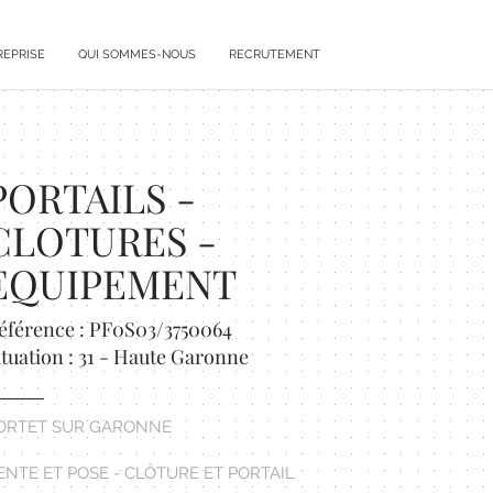
REPRISE
QUI SOMMES-NOUS
RECRUTEMENT
PORTAILS -
CLOTURES -
EQUIPEMENT
éférence : PF0S03/3750064
ituation : 31 - Haute Garonne
ORTET SUR GARONNE
ENTE ET POSE - CLÔTURE ET PORTAIL