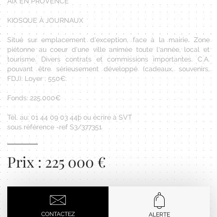
AIX EN PROVENCE
KIOSQUE À JOURNAUX
Situé sur emplacement d'exception, face à la mairie. Zone
piétonne au coeur d'une ville animée toute l'année, local et
tourisme. Divers contrats et commissions importantes. C.A.
pouvant être sérieusement développé (cadeaux, souvenirs,
FDJ). Loyer : 550€.
Fonds: 225.000€
Tél. au: 01 44 09 03 44þ ou écrire à SVT
sous référence -ref S3/377351
Prix : 225 000 €
CONTACTEZ
ALERTE