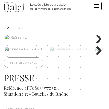
Le spécialiste de la cession
Toggle
de commerces & d'entreprises
navigatio
RETOUR LISTE
Next
Next
IMPRIMER L'ANNONCE
PRESSE
Référence : PF0S03/3770351
Situation : 13 - Bouches du Rhône