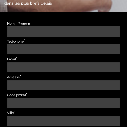
dans les plus brefs délais.
Nom - Prénom
Téléphone
Email
Adresse
Code postal
Ville