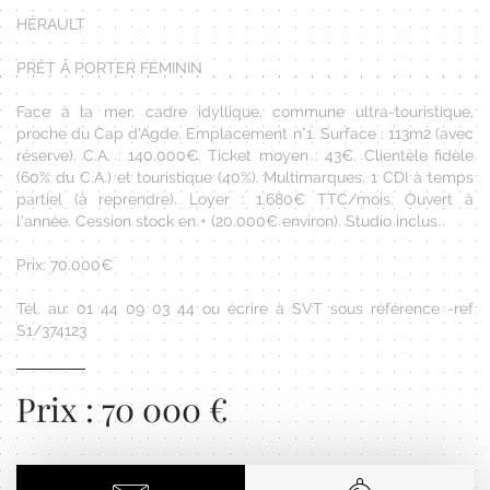
HÉRAULT
PRÊT À PORTER FÉMININ
Face à la mer, cadre idyllique, commune ultra-touristique,
proche du Cap d'Agde. Emplacement n°1. Surface : 113m2 (avec
réserve). C.A. : 140.000€. Ticket moyen : 43€. Clientèle fidèle
(60% du C.A.) et touristique (40%). Multimarques. 1 CDI à temps
partiel (à reprendre). Loyer : 1.680€ TTC/mois. Ouvert à
l'année. Cession stock en + (20.000€ environ). Studio inclus.
Prix: 70.000€
Tél. au: 01 44 09 03 44 ou écrire à SVT sous référence -ref
S1/374123
Prix : 70 000 €