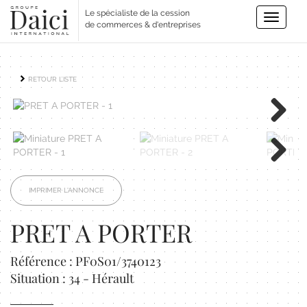
Le spécialiste de la cession
Toggle
de commerces & d'entreprises
navigatio
RETOUR LISTE
Next
Next
IMPRIMER L'ANNONCE
PRET A PORTER
Référence : PF0S01/3740123
Situation : 34 - Hérault