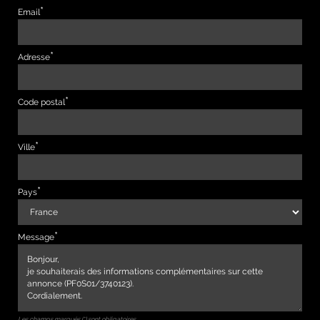
Email
Adresse
Code postal
Ville
Pays
Message
Les champs marqués (*) sont obligatoires