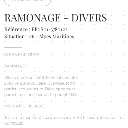
RAMONAGE - DIVERS
Référence : PF0S01/3780122
Situation : 06 - Alpes Maritines
ALPES MARITIMES
RAMONAGE
Affaire créée en 2006. Matériel complet
avec véhicule utilitaire. Clientèle 100%
particuliers premium. Développement
garanti. 1 salarié (sortant) + gérant TNS.
Prix S.A.R.L.: 80.000€
Tél. au: 01 44 09 03 44þ ou écrire à SVT sous référence -ref
S1/378122