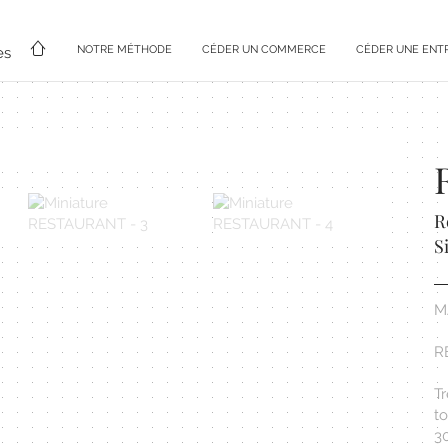
NOTRE MÉTHODE
CÉDER UN COMMERCE
CÉDER UNE ENT
es
R
S
M
R
T
to
3