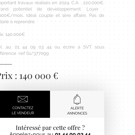
portant travaux réalisés en 2024. C.A. : 220.000€.
rand potentiel de développement. Loyer :
.000€/mois. Idéal couple et 1ère affaire. Pas de
larié à reprendre.
ix: 140.000€
él. au: 01 44 09 03 44 ou écrire à SVT sous
éférence -ref S1/377099
rix : 140 000 €
CONTACTEZ
ALERTE
LE VENDEUR
ANNONCES
Intéressé par cette offre ?
Appelez-nous au
01 44 09 03 44