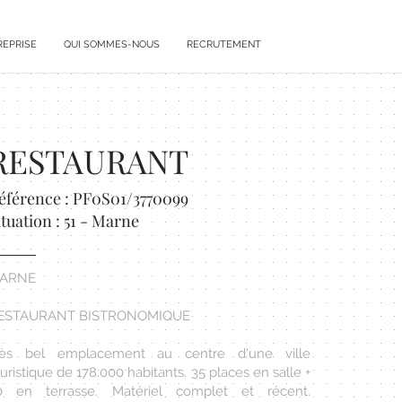
REPRISE
QUI SOMMES-NOUS
RECRUTEMENT
RESTAURANT
éférence : PF0S01/3770099
ituation : 51 - Marne
ARNE
ESTAURANT BISTRONOMIQUE
rès bel emplacement au centre d'une ville
uristique de 178.000 habitants. 35 places en salle +
0 en terrasse. Matériel complet et récent.