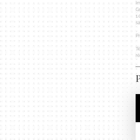
Im
G
1
sa
Pr
T
r
P