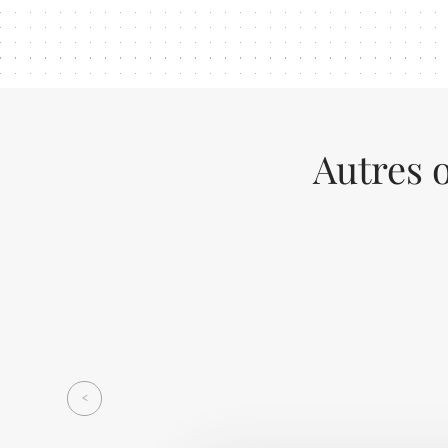
Autres o
Previous
<