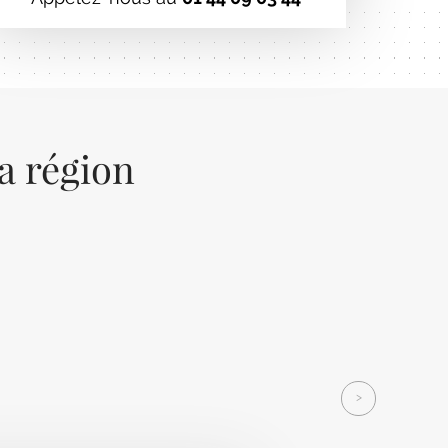
la région
Next
>