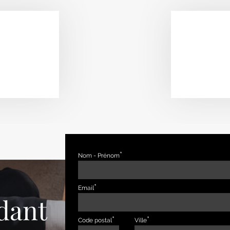
Nom - Prénom
Email
dant
Code postal
Ville