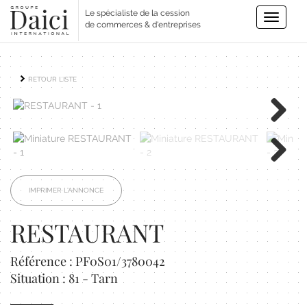
Le spécialiste de la cession
Toggle
de commerces & d'entreprises
navigatio
RETOUR LISTE
Next
Next
IMPRIMER L'ANNONCE
RESTAURANT
Référence : PF0S01/3780042
Situation : 81 - Tarn