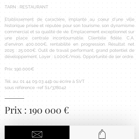
TARN : RESTAURANT
Etablissement de caractère, implanté au coeur d'une ville
historique prisée et réputée pour son tourisme, son dynamisme
commercial et sa qualité de vie. Emplacement exceptionnel sur
une place centrale incontournable. Clientèle fidèle. C.A.
d'environ 400.000€, rentabilité en progression. Résultat net
2025 : 25.000€. Outil de travail performant, grand potentiel de
développement. Loyer : 1.000€/mois. Opportunité de 1er ordre.
Prix: 190.000€
Tél. au: 01 44 09 03 44þ ou écrire à SVT
sous référence -ref S1/378042
Prix : 190 000 €