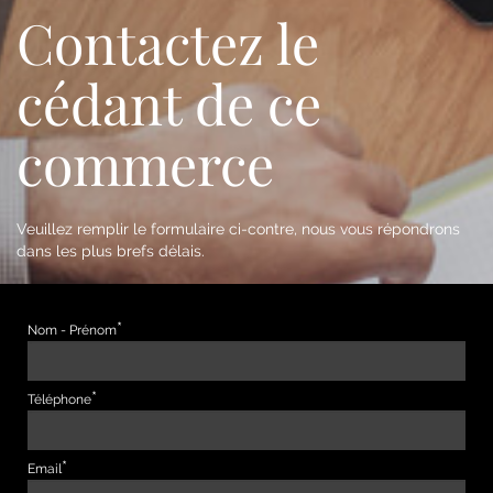
Contactez le
cédant de ce
commerce
Veuillez remplir le formulaire ci-contre, nous vous répondrons
dans les plus brefs délais.
Nom - Prénom
Téléphone
Email