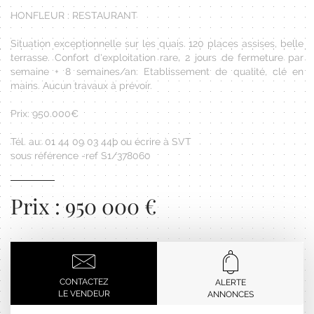
HONFLEUR : RESTAURANT
Situation exceptionnelle sur les quais. 120 places assises, belle
terrasse. Confort d'exploitation rare, 2 jours de fermeture par
semaine + 8 semaines/an. Etablissement de qualité, clé en
mains. Aucun travaux à prévoir.
Prix: 950.000€
Tél. au: 01 44 09 03 44þ ou écrire à SVT
sous référence -ref S1/378060
Prix : 950 000 €
CONTACTEZ
ALERTE
LE VENDEUR
ANNONCES